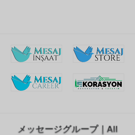
ウェブサイトにグーグルマップを埋め込む
SV
FA
ES
HI
DE
FR
NL
ZH
AZ
AR
メッセージグループ｜All
AM