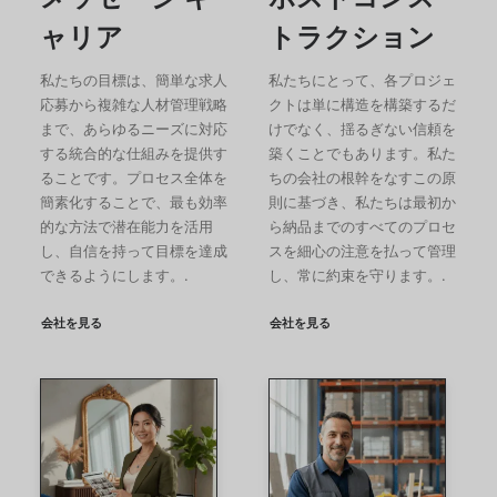
ャリア
トラクション
私たちの目標は、簡単な求人
私たちにとって、各プロジェ
応募から複雑な人材管理戦略
クトは単に構造を構築するだ
まで、あらゆるニーズに対応
けでなく、揺るぎない信頼を
する統合的な仕組みを提供す
築くことでもあります。私た
ることです。プロセス全体を
ちの会社の根幹をなすこの原
簡素化することで、最も効率
則に基づき、私たちは最初か
的な方法で潜在能力を活用
ら納品までのすべてのプロセ
し、自信を持って目標を達成
スを細心の注意を払って管理
できるようにします。.
し、常に約束を守ります。.
会社を見る
会社を見る