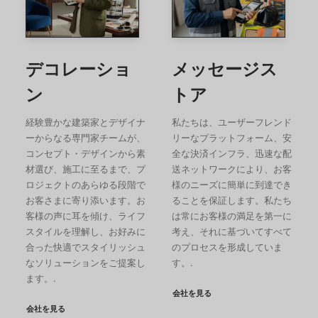
デコレーショ
メッセージス
ン
トア
経験豊かな建築家とデザイナ
私たちは、ユーザーフレンド
ーからなる専門家チームが、
リーなプラットフォーム、安
コンセプト・デザインから素
全な決済インフラ、迅速な配
材選び、施工に至るまで、プ
送ネットワークにより、お客
ロジェクトのあらゆる段階で
様のニーズに簡単に到達でき
お客さまに寄り添います。お
ることを保証します。私たち
客様の声に耳を傾け、ライフ
は常にお客様の満足を第一に
スタイルを理解し、お好みに
考え、それに基づいてすべて
合った快適でスタイリッシュ
のプロセスを形成していま
なソリューションをご提案し
す。.
ます。.
会社を見る
会社を見る