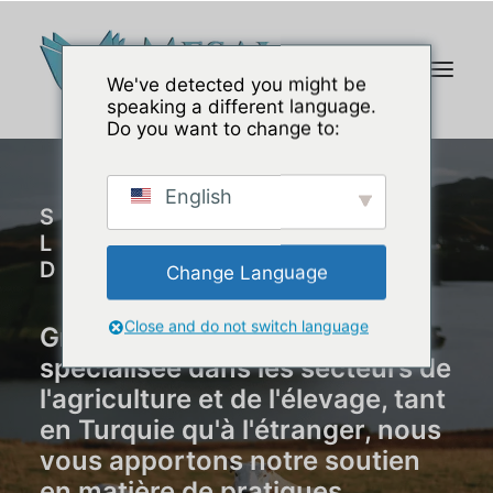
We've detected you might be
speaking a different language.
Do you want to change to:
English
SECTEUR DE
L'AGRICULTURE ET
DE L'ÉLEVAGE
Change Language
Close and do not switch language
Grâce à notre équipe
spécialisée dans les secteurs de
l'agriculture et de l'élevage, tant
en Turquie qu'à l'étranger, nous
vous apportons notre soutien
en matière de pratiques