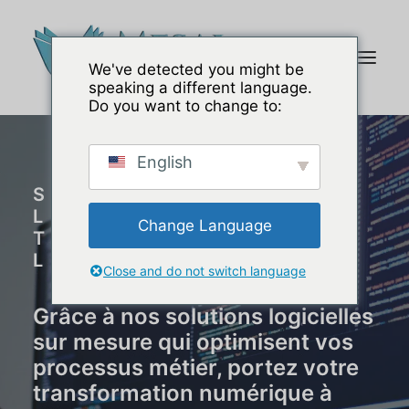
We've detected you might be
speaking a different language.
Do you want to change to:
English
SECTEUR DES
LOGICIELS ET DES
Change Language
TECHNOLOGIES DE
L'INFORMATION
Close and do not switch language
Grâce à nos solutions logicielles
sur mesure qui optimisent vos
processus métier, portez votre
transformation numérique à