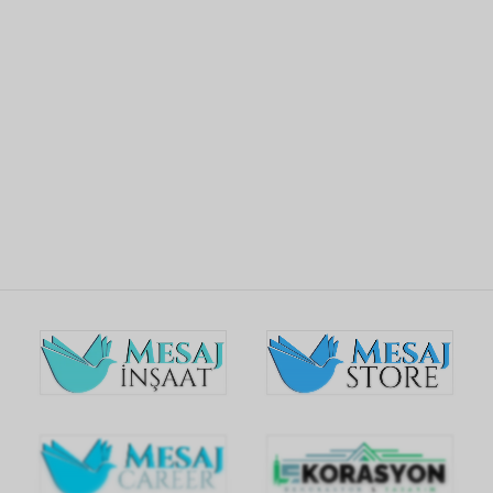
intégrer google maps dans un site web
SV
FA
ES
JA
HI
DE